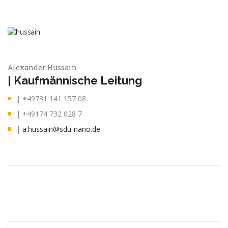
Alexander Hussain
| Kaufmännische Leitung
| +49731 141 157 08
| +49174 732 028 7
|
a.hussain@sdu-nano.de