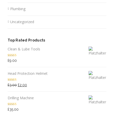
Plumbing
Uncategorized
Top Rated Products
Clean & Lube Tools
Bewertet mit
£
9.00
5.00
von 5
Head Protection Helmet
Bewertet
Ursprünglicher
Aktueller
£
3.00
£
2.00
mit
4.50
Preis
Preis
von 5
war:
ist:
Drilling Machine
£3.00
£2.00.
Bewertet
£
35.00
mit
4.00