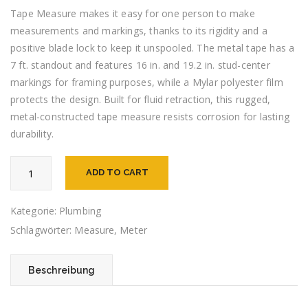
Tape Measure makes it easy for one person to make
measurements and markings, thanks to its rigidity and a
positive blade lock to keep it unspooled. The metal tape has a
7 ft. standout and features 16 in. and 19.2 in. stud-center
markings for framing purposes, while a Mylar polyester film
protects the design. Built for fluid retraction, this rugged,
metal-constructed tape measure resists corrosion for lasting
durability.
Measuring
ADD TO CART
Tape
Menge
Kategorie:
Plumbing
Schlagwörter:
Measure
,
Meter
Beschreibung