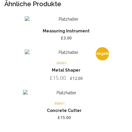
Ähnliche Produkte
Measuring Instrument
£
3.00
Angebot!
Bewertet
Metal Shaper
mit
4.00
Ursprünglicher
Aktueller
£
15.00
£
12.00
von 5
Preis
Preis
war:
ist:
£15.00
£12.00.
Bewertet
Concrete Cutter
mit
4.00
£
15.00
von 5