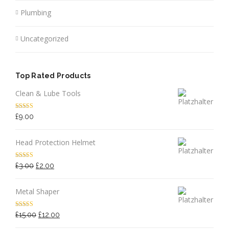
Plumbing
Uncategorized
Top Rated Products
Clean & Lube Tools
Bewertet mit
£
9.00
5.00
von 5
Head Protection Helmet
Bewertet
Ursprünglicher
Aktueller
£
3.00
£
2.00
mit
4.50
Preis
Preis
von 5
war:
ist:
Metal Shaper
£3.00
£2.00.
Bewertet
Ursprünglicher
Aktueller
£
15.00
£
12.00
mit
4.00
Preis
Preis
von 5