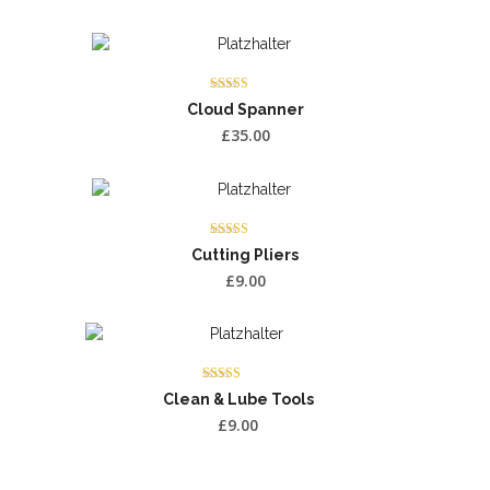
Bewertet
Cloud Spanner
mit
3.75
£
35.00
von 5
Bewertet
Cutting Pliers
mit
3.00
£
9.00
von 5
Bewertet mit
Clean & Lube Tools
5.00
von 5
£
9.00