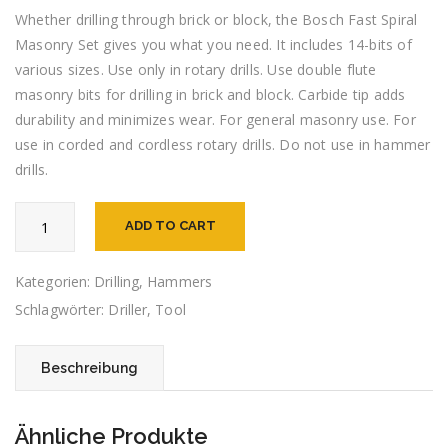
Whether drilling through brick or block, the Bosch Fast Spiral
Masonry Set gives you what you need. It includes 14-bits of
various sizes. Use only in rotary drills. Use double flute
masonry bits for drilling in brick and block. Carbide tip adds
durability and minimizes wear. For general masonry use. For
use in corded and cordless rotary drills. Do not use in hammer
drills.
Drilling
ADD TO CART
Machine
Menge
Kategorien:
Drilling
,
Hammers
Schlagwörter:
Driller
,
Tool
Beschreibung
Ähnliche Produkte