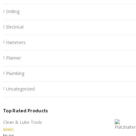
Drilling
Electrical
Hammers
Planner
Plumbing
Uncategorized
Top Rated Products
Clean & Lube Tools
Bewertet mit